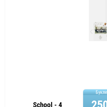
Букл
25
School - 4