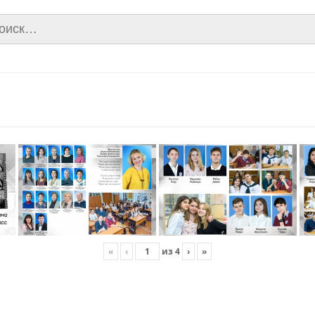
ти:
2
«
‹
из
4
›
»