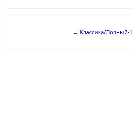
Навигация
← Классика/Полный-1
по
записям