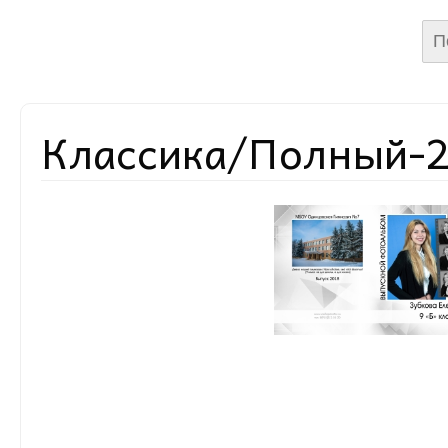
Най
Классика/Полный-