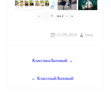
«
‹
из
2
›
»
21.09.2024
Inna
Навигация
Классика/Базовый →
по
← Классный/Базовый
записям