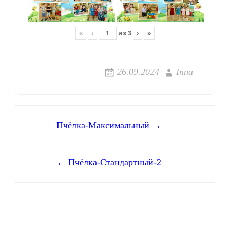
«
‹
из
3
›
»
26.09.2024
Inna
Навигация
Пчёлка-Максимальный →
по
← Пчёлка-Стандартный-2
записям