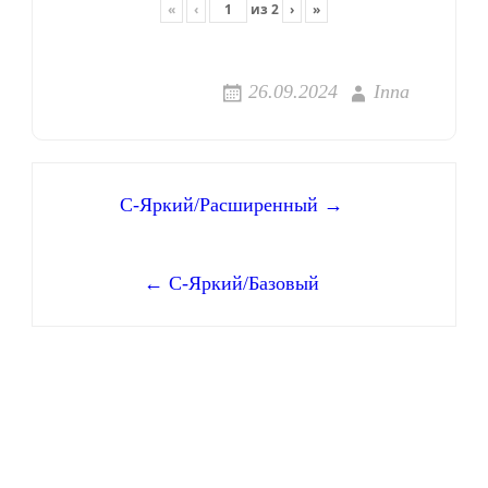
«
‹
из
2
›
»
26.09.2024
Inna
Навигация
С-Яркий/Расширенный →
по
← С-Яркий/Базовый
записям