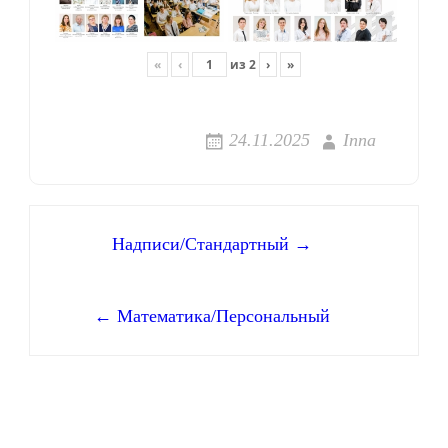
«
‹
из
2
›
»
24.11.2025
Inna
Навигация
Надписи/Стандартный →
по
← Математика/Персональный
записям