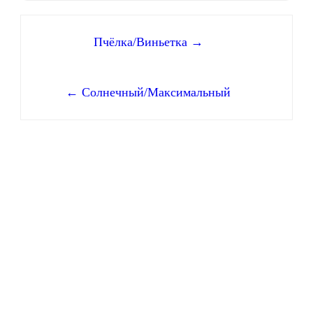
Навигация
Пчёлка/Виньетка →
по
← Солнечный/Максимальный
записям