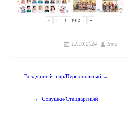
«
‹
из
2
›
»
12.10.2024
Inna
Навигация
Воздушный шар/Персональный →
по
← Совушки/Стандартный
записям