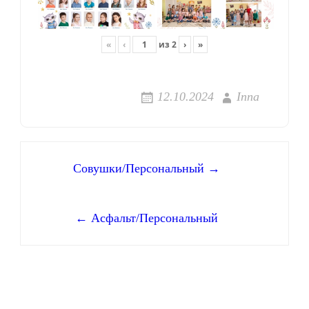
«
‹
из
2
›
»
12.10.2024
Inna
Навигация
Совушки/Персональный →
по
← Асфальт/Персональный
записям